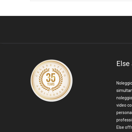
Else
Noleggio
simultan
noleggio
video c
personal
professi
Else off