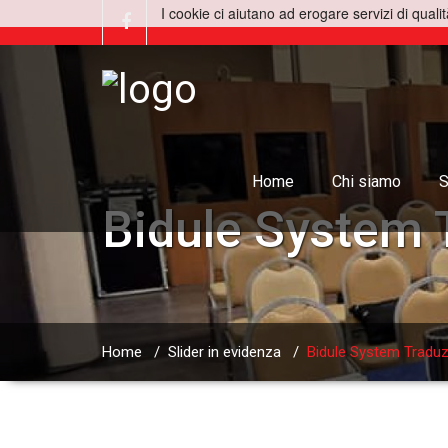
I cookie ci aiutano ad erogare servizi di qualit
Home
Chi siamo
S
Bidule System 
Home
/
Slider in evidenza
/
Bidule System Traduz