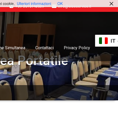
ei cookie.
Ulteriori informazioni
OK
+39 3515148509
info@elseservice.it
IT
one Simultanea
Contattaci
Privacy Policy
ea Portatile