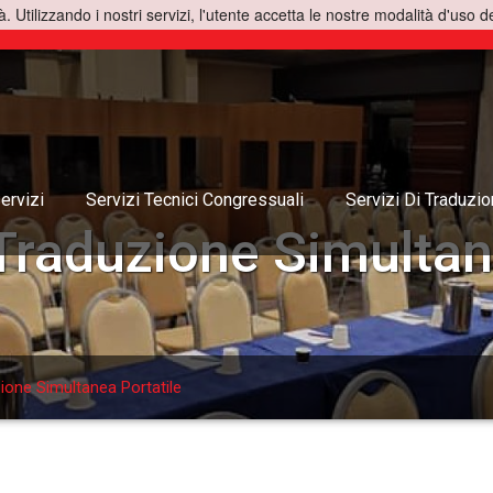
à. Utilizzando i nostri servizi, l'utente accetta le nostre modalità d'uso d
ervizi
Servizi Tecnici Congressuali
Servizi Di Traduzi
Traduzione Simultan
ione Simultanea Portatile