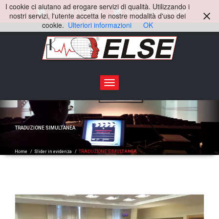
I cookie ci aiutano ad erogare servizi di qualità. Utilizzando i
+39 3515148509
info@elseservice.it
nostri servizi, l'utente accetta le nostre modalità d'uso dei
cookie.
Ulteriori informazioni
OK
Toggle
navigation
TRADUZIONE SIMULTANEA
Home
/
Slider in evidenza
/
TRADUZIONE SIMULTANEA