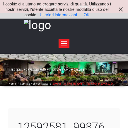
I cookie ci aiutano ad erogare servizi di qualità. Utilizzando i
+39 3515148509
info@elseservice.it
nostri servizi, l'utente accetta le nostre modalità d'uso dei
cookie.
Ulteriori informazioni
OK
Toggle
navigation
12592581_998762586866874_7299705824299765254_n
Home
/
Servizio Hostess Steward
12592581_998762586866874_7299705824299765254_n
12592581_99876