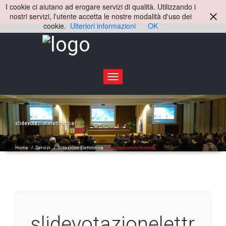
I cookie ci aiutano ad erogare servizi di qualità. Utilizzando i
+39 3515148509
info@elseservice.it
nostri servizi, l'utente accetta le nostre modalità d'uso dei
cookie.
Ulteriori informazioni
OK
Toggle
navigation
slidevotazionelettronica
Home
/
Servizi
/
Votazione Elettronica
slidevotazionelettronica
slidevotazionelettr