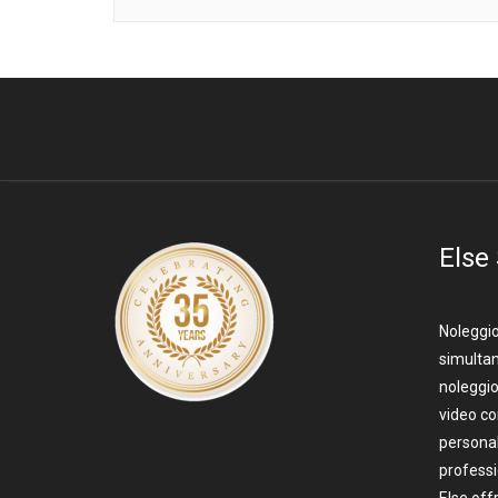
Else
Noleggio
simultan
noleggio
video c
personal
professi