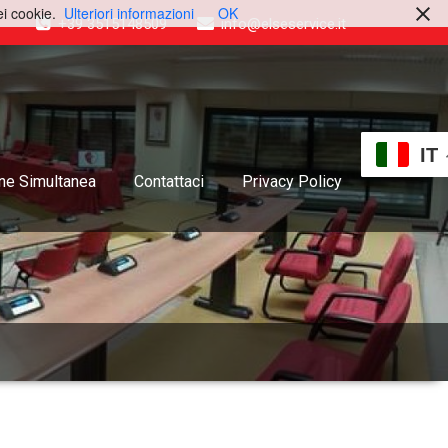
ei cookie.
Ulteriori informazioni
OK
+39 3515148509
info@elseservice.it
IT
one Simultanea
Contattaci
Privacy Policy