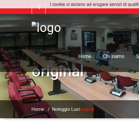
I cookie ci aiutano ad erogare servizi di qualit
Home
Chi siamo
S
original
Home
/
Noleggio Luci
original